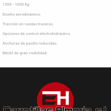
1300 - 1500 Kg
Diseño aerodinámico.
Tracción en ruedas traseras.
Opciones de control electrohidráulico.
Anchuras de pasillo reducidas.
Mástil de gran visibilidad.