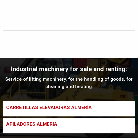
Industrial machinery for sale and renting:
Service of lifting machinery, for the handling of goods, for
cleaning and heating.
CARRETILLAS ELEVADORAS ALMERÍA
En E.H. Carretillas disponemos de una amplia variedad de
APILADORES ALMERÍA
carretillas elevadoras Almería de la mejor calidad.
Ofrecemos las mejores marcas, entre las que se encuentra
Disponemos de una amplia gama de apiladores Almería: