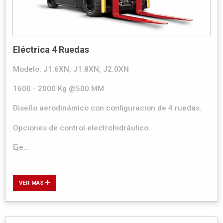
Eléctrica 4 Ruedas
Modelo: J1.6XN, J1.8XN, J2.0XN
1600 - 2000 Kg @500 MM
Diseño aerodinámico con configuracion de 4 ruedas.
Opciones de control electrohidráulico.
Eje...
VER MÁS