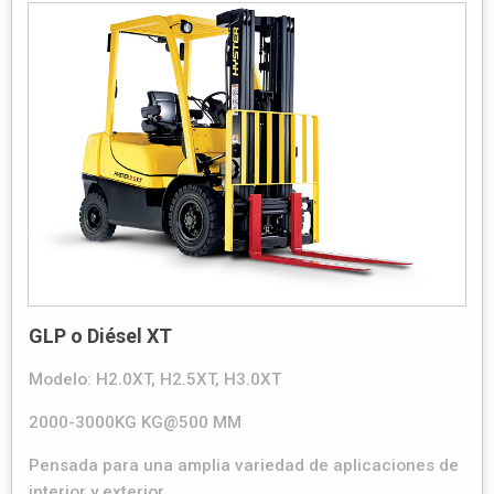
GLP o Diésel XT
Modelo: H2.0XT, H2.5XT, H3.0XT
2000-3000KG KG@500 MM
Pensada para una amplia variedad de aplicaciones de
interior y exterior.